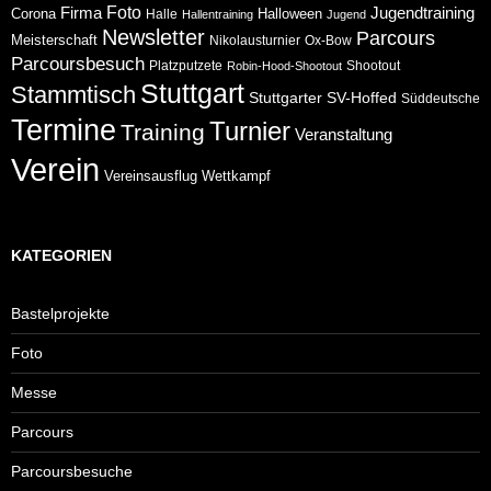
Foto
Jugendtraining
Firma
Corona
Halloween
Halle
Hallentraining
Jugend
Newsletter
Parcours
Meisterschaft
Nikolausturnier
Ox-Bow
Parcoursbesuch
Platzputzete
Shootout
Robin-Hood-Shootout
Stuttgart
Stammtisch
Stuttgarter
SV-Hoffed
Süddeutsche
Termine
Turnier
Training
Veranstaltung
Verein
Wettkampf
Vereinsausflug
KATEGORIEN
Bastelprojekte
Foto
Messe
Parcours
Parcoursbesuche