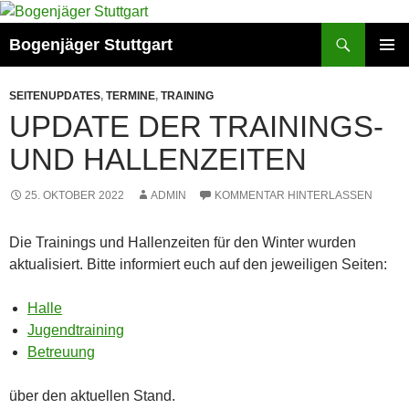
Zum
Inhalt
Suchen
Bogenjäger Stuttgart
springen
PRIMÄR
MENÜ
SEITENUPDATES
,
TERMINE
,
TRAINING
UPDATE DER TRAININGS-
UND HALLENZEITEN
25. OKTOBER 2022
ADMIN
KOMMENTAR HINTERLASSEN
Die Trainings und Hallenzeiten für den Winter wurden
aktualisiert. Bitte informiert euch auf den jeweiligen Seiten:
Halle
Jugendtraining
Betreuung
über den aktuellen Stand.