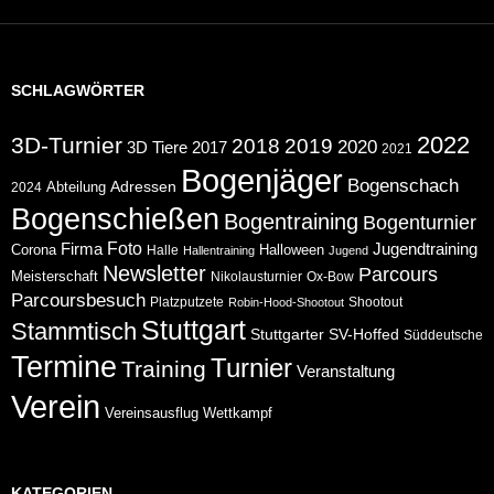
SCHLAGWÖRTER
2022
3D-Turnier
2018
2019
2020
2017
3D Tiere
2021
Bogenjäger
Bogenschach
Abteilung
Adressen
2024
Bogenschießen
Bogentraining
Bogenturnier
Foto
Jugendtraining
Firma
Corona
Halloween
Halle
Hallentraining
Jugend
Newsletter
Parcours
Meisterschaft
Nikolausturnier
Ox-Bow
Parcoursbesuch
Platzputzete
Shootout
Robin-Hood-Shootout
Stuttgart
Stammtisch
Stuttgarter
SV-Hoffed
Süddeutsche
Termine
Turnier
Training
Veranstaltung
Verein
Wettkampf
Vereinsausflug
KATEGORIEN