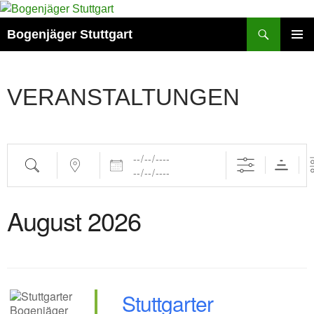
Zum
Inhalt
Suchen
Bogenjäger Stuttgart
springen
PRIMÄR
MENÜ
VERANSTALTUNGEN
Daten
Suche
Nahe ...
August 2026
Stuttgarter