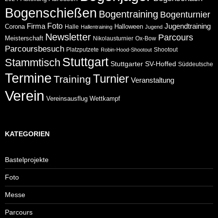
Bogenschießen
Bogentraining
Bogenturnier
Foto
Jugendtraining
Firma
Corona
Halloween
Halle
Hallentraining
Jugend
Newsletter
Parcours
Meisterschaft
Nikolausturnier
Ox-Bow
Parcoursbesuch
Platzputzete
Shootout
Robin-Hood-Shootout
Stuttgart
Stammtisch
Stuttgarter
SV-Hoffed
Süddeutsche
Termine
Turnier
Training
Veranstaltung
Verein
Wettkampf
Vereinsausflug
KATEGORIEN
Bastelprojekte
Foto
Messe
Parcours