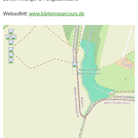
Webauftritt:
www.bärleinsparcours.de