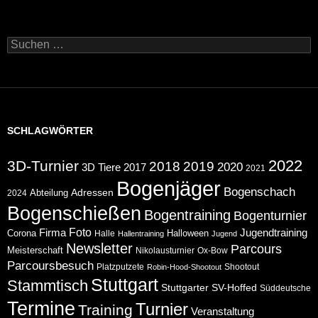
Suchen
nach:
SCHLAGWÖRTER
2022
3D-Turnier
2018
2019
2020
2017
3D Tiere
2021
Bogenjäger
Bogenschach
Abteilung
Adressen
2024
Bogenschießen
Bogentraining
Bogenturnier
Foto
Jugendtraining
Firma
Corona
Halloween
Halle
Hallentraining
Jugend
Newsletter
Parcours
Meisterschaft
Nikolausturnier
Ox-Bow
Parcoursbesuch
Platzputzete
Shootout
Robin-Hood-Shootout
Stuttgart
Stammtisch
Stuttgarter
SV-Hoffed
Süddeutsche
Termine
Turnier
Training
Veranstaltung