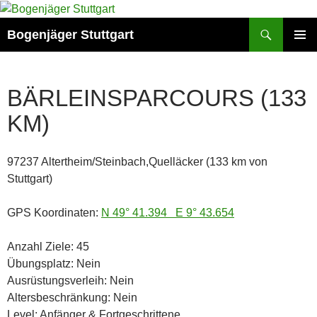
Zum
Inhalt
Suchen
Bogenjäger Stuttgart
springen
PRIMÄR
MENÜ
BÄRLEINSPARCOURS (133
KM)
97237 Altertheim/Steinbach,Quelläcker (133 km von
Stuttgart)
GPS Koordinaten:
N 49° 41.394 E 9° 43.654
Anzahl Ziele: 45
Übungsplatz: Nein
Ausrüstungsverleih: Nein
Altersbeschränkung: Nein
Level: Anfänger & Fortgeschrittene