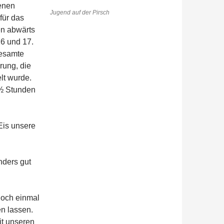
enen
Jugend auf der Pirsch
für das
en abwärts
6 und 17.
gesamte
rung, die
lt wurde.
 ½ Stunden
Eis unsere
nders gut
noch einmal
n lassen.
it unseren