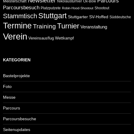
Newsletter
Parcours
Meisterschaft
Nikolausturnier
Ox-Bow
Parcoursbesuch
Platzputzete
Shootout
Robin-Hood-Shootout
Stuttgart
Stammtisch
Stuttgarter
SV-Hoffed
Süddeutsche
Termine
Turnier
Training
Veranstaltung
Verein
Wettkampf
Vereinsausflug
KATEGORIEN
Bastelprojekte
Foto
Messe
Parcours
Parcoursbesuche
Seitenupdates