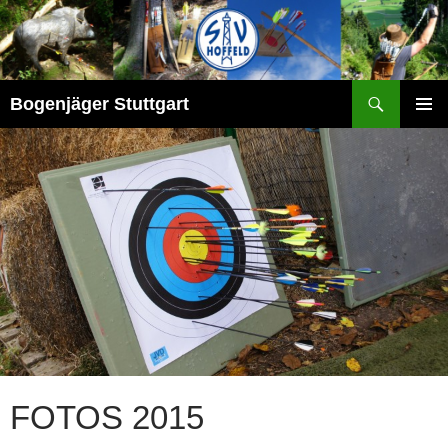
Zum
Inhalt
springen
Suchen
Bogenjäger Stuttgart
PRIMÄR
MENÜ
FOTOS 2015