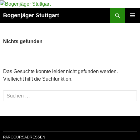
Zum
Inhalt
Suchen
Bogenjäger Stuttgart
springen
PRIMÄR
MENÜ
Nichts gefunden
Das Gesuchte konnte leider nicht gefunden werden.
Vielleicht hilft die Suchfunktion.
Suchen
nach:
PARCOURSADRESSEN