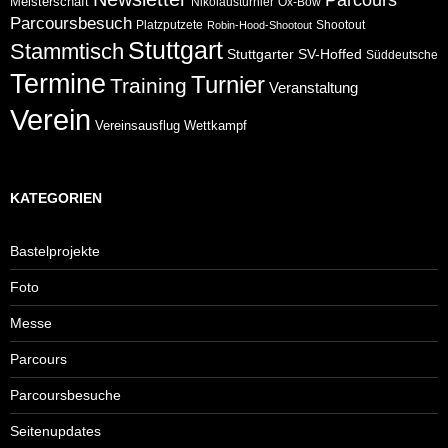
Meisterschaft
Nikolausturnier
Ox-Bow
Parcoursbesuch
Platzputzete
Shootout
Robin-Hood-Shootout
Stuttgart
Stammtisch
Stuttgarter
SV-Hoffed
Süddeutsche
Termine
Turnier
Training
Veranstaltung
Verein
Wettkampf
Vereinsausflug
KATEGORIEN
Bastelprojekte
Foto
Messe
Parcours
Parcoursbesuche
Seitenupdates