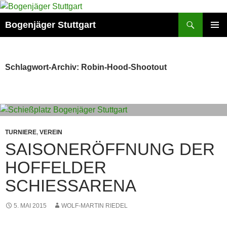
Zum
Inhalt
Suchen
Bogenjäger Stuttgart
springen
PRIMÄR
MENÜ
Schlagwort-Archiv: Robin-Hood-Shootout
TURNIERE
,
VEREIN
SAISONERÖFFNUNG DER
HOFFELDER
SCHIESSARENA
5. MAI 2015
WOLF-MARTIN RIEDEL