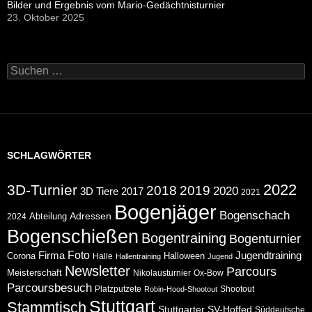
Bilder und Ergebnis vom Mario-Gedächtnisturnier
23. Oktober 2025
Suchen
nach:
SCHLAGWÖRTER
2022
3D-Turnier
2018
2019
2020
2017
3D Tiere
2021
Bogenjäger
Bogenschach
Abteilung
Adressen
2024
Bogenschießen
Bogentraining
Bogenturnier
Foto
Jugendtraining
Firma
Corona
Halloween
Halle
Hallentraining
Jugend
Newsletter
Parcours
Meisterschaft
Nikolausturnier
Ox-Bow
Parcoursbesuch
Platzputzete
Shootout
Robin-Hood-Shootout
Stuttgart
Stammtisch
Stuttgarter
SV-Hoffed
Süddeutsche