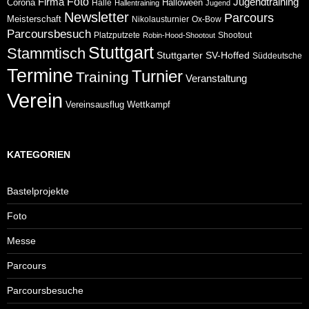
Foto
Jugendtraining
Firma
Corona
Halloween
Halle
Hallentraining
Jugend
Newsletter
Parcours
Meisterschaft
Nikolausturnier
Ox-Bow
Parcoursbesuch
Platzputzete
Shootout
Robin-Hood-Shootout
Stuttgart
Stammtisch
Stuttgarter
SV-Hoffed
Süddeutsche
Termine
Turnier
Training
Veranstaltung
Verein
Wettkampf
Vereinsausflug
KATEGORIEN
Bastelprojekte
Foto
Messe
Parcours
Parcoursbesuche