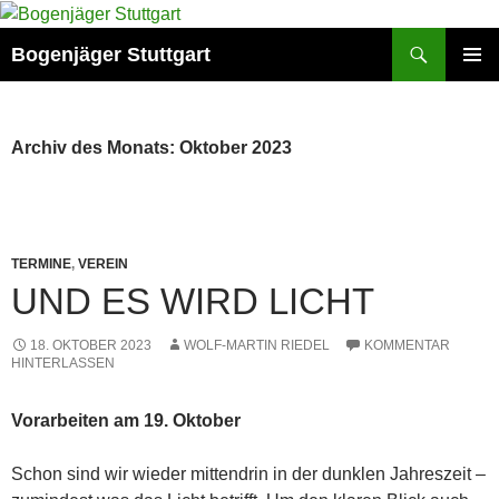
Zum
Inhalt
Suchen
Bogenjäger Stuttgart
springen
PRIMÄR
MENÜ
Archiv des Monats: Oktober 2023
TERMINE
,
VEREIN
UND ES WIRD LICHT
18. OKTOBER 2023
WOLF-MARTIN RIEDEL
KOMMENTAR
HINTERLASSEN
Vorarbeiten am 19. Oktober
Schon sind wir wieder mittendrin in der dunklen Jahreszeit –