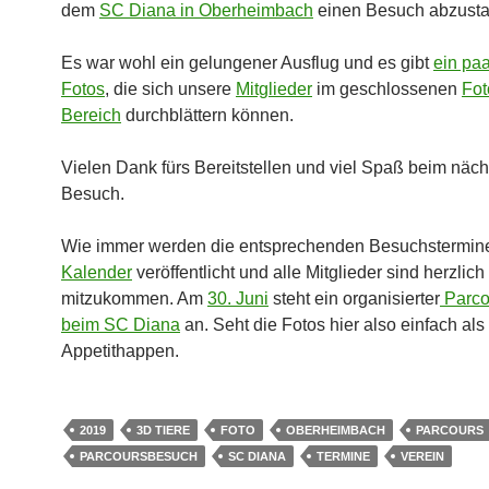
dem
SC Diana in Oberheimbach
einen Besuch abzusta
Es war wohl ein gelungener Ausflug und es gibt
ein pa
Fotos
, die sich unsere
Mitglieder
im geschlossenen
Fot
Bereich
durchblättern können.
Vielen Dank fürs Bereitstellen und viel Spaß beim näc
Besuch.
Wie immer werden die entsprechenden Besuchstermin
Kalender
veröffentlicht und alle Mitglieder sind herzlic
mitzukommen. Am
30. Juni
steht ein organisierter
Parco
beim SC Diana
an. Seht die Fotos hier also einfach als
Appetithappen.
2019
3D TIERE
FOTO
OBERHEIMBACH
PARCOURS
PARCOURSBESUCH
SC DIANA
TERMINE
VEREIN