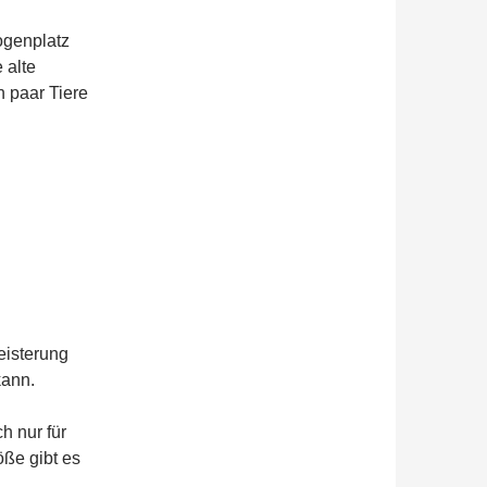
ogenplatz
 alte
n paar Tiere
eisterung
kann.
ch nur für
öße gibt es