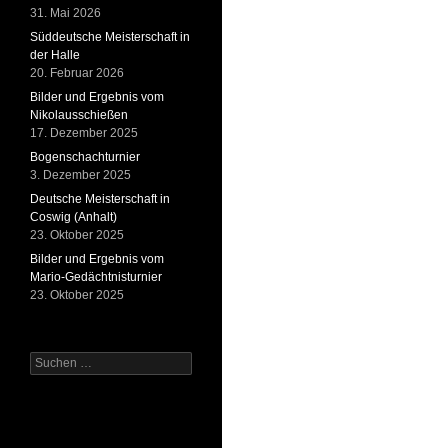
31. Mai 2026
Süddeutsche Meisterschaft in
der Halle
20. Februar 2026
Bilder und Ergebnis vom
Nikolausschießen
17. Dezember 2025
Bogenschachturnier
3. Dezember 2025
Deutsche Meisterschaft in
Coswig (Anhalt)
23. Oktober 2025
Bilder und Ergebnis vom
Mario-Gedächtnisturnier
23. Oktober 2025
Suchen
nach: