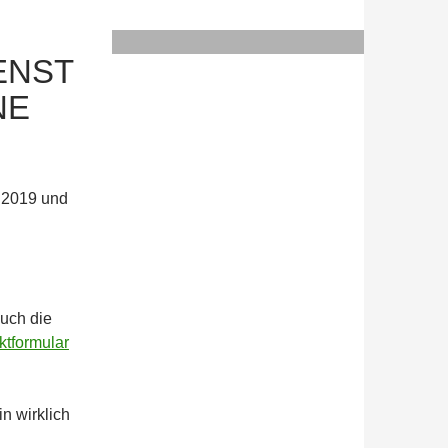
ENST
NE
. 2019 und
euch die
ktformular
n wirklich