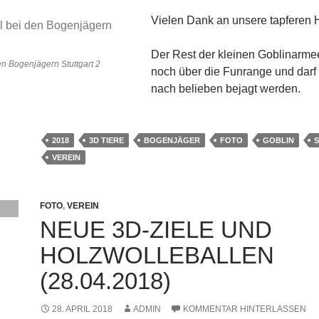
Vielen Dank an unsere tapferen 
Der Rest der kleinen Goblinarmee 
en Bogenjägern Stuttgart 2
noch über die Funrange und darf 
nach belieben bejagt werden.
2018
3D TIERE
BOGENJÄGER
FOTO
GOBLIN
VEREIN
FOTO
,
VEREIN
NEUE 3D-ZIELE UND
HOLZWOLLEBALLEN
(28.04.2018)
28. APRIL 2018
ADMIN
KOMMENTAR HINTERLASSEN