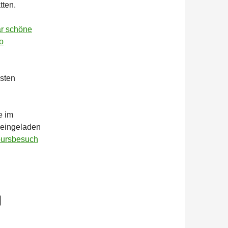
tten.
ar schöne
o
hsten
e im
h eingeladen
ursbesuch