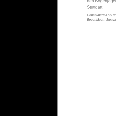
Goblinüberfall bei d
Bogenjägern Stuttga