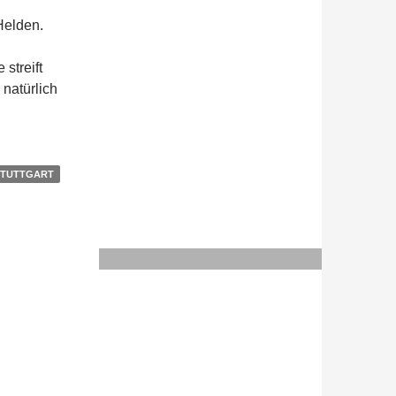
Helden.
streift
natürlich
STUTTGART