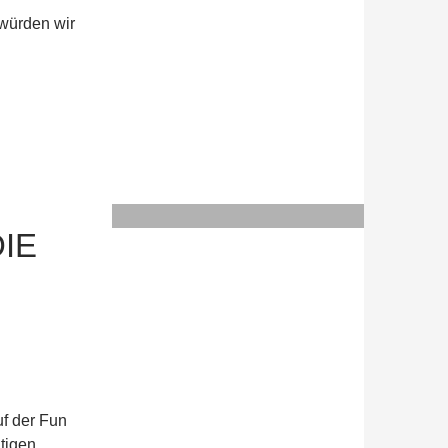
, würden wir
IE
uf der Fun
tigen