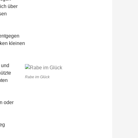
sich über
sen
 entgegen
nken kleinen
 und
nützte
Rabe im Glück
nten
en oder
ieg