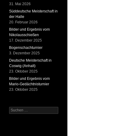
31. Mai 2026
Süddeutsche Meisterschaft in
der Halle
20. Februar 2026
Bilder und Ergebnis vom
Nikolausschießen
17. Dezember 2025
Bogenschachturnier
3. Dezember 2025
Deutsche Meisterschaft in
Coswig (Anhalt)
23. Oktober 2025
Bilder und Ergebnis vom
Mario-Gedächtnisturnier
23. Oktober 2025
Suchen
nach: