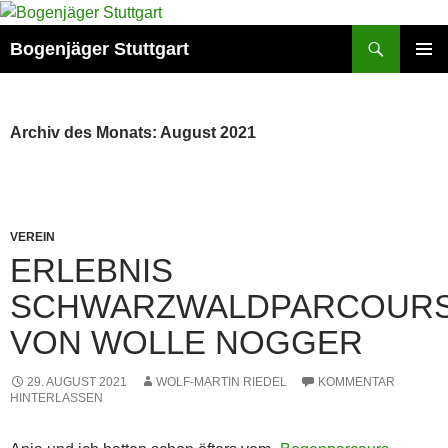
Zum
Inhalt
Suchen
Bogenjäger Stuttgart
springen
PRIMÄR
MENÜ
Archiv des Monats: August 2021
VEREIN
ERLEBNIS
SCHWARZWALDPARCOUR
VON WOLLE NOGGER
29. AUGUST 2021
WOLF-MARTIN RIEDEL
KOMMENTAR
HINTERLASSEN