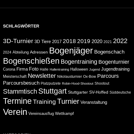
SCHLAGWÖRTER
2022
3D-Turnier
2018
2019
2020
2017
3D Tiere
2021
Bogenjäger
Bogenschach
Abteilung
Adressen
2024
Bogenschießen
Bogentraining
Bogenturnier
Foto
Jugendtraining
Firma
Corona
Halloween
Halle
Hallentraining
Jugend
Newsletter
Parcours
Meisterschaft
Nikolausturnier
Ox-Bow
Parcoursbesuch
Platzputzete
Shootout
Robin-Hood-Shootout
Stuttgart
Stammtisch
Stuttgarter
SV-Hoffed
Süddeutsche
Termine
Turnier
Training
Veranstaltung
Verein
Wettkampf
Vereinsausflug