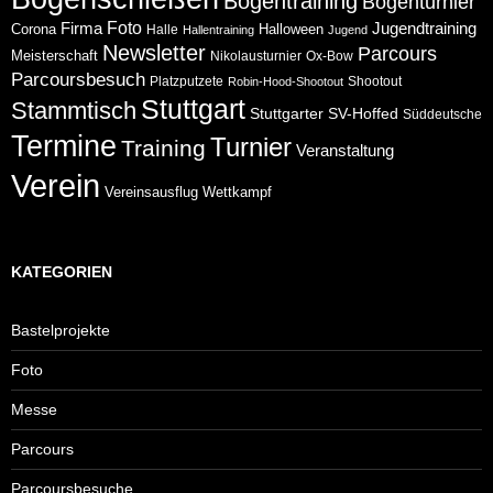
Bogentraining
Bogenturnier
Foto
Jugendtraining
Firma
Corona
Halloween
Halle
Hallentraining
Jugend
Newsletter
Parcours
Meisterschaft
Nikolausturnier
Ox-Bow
Parcoursbesuch
Platzputzete
Shootout
Robin-Hood-Shootout
Stuttgart
Stammtisch
Stuttgarter
SV-Hoffed
Süddeutsche
Termine
Turnier
Training
Veranstaltung
Verein
Wettkampf
Vereinsausflug
KATEGORIEN
Bastelprojekte
Foto
Messe
Parcours
Parcoursbesuche