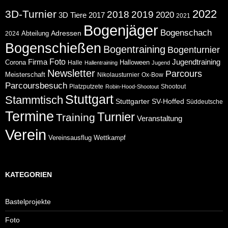
2022
3D-Turnier
2018
2019
2020
2017
3D Tiere
2021
Bogenjäger
Bogenschach
Abteilung
Adressen
2024
Bogenschießen
Bogentraining
Bogenturnier
Foto
Jugendtraining
Firma
Corona
Halloween
Halle
Hallentraining
Jugend
Newsletter
Parcours
Meisterschaft
Nikolausturnier
Ox-Bow
Parcoursbesuch
Platzputzete
Shootout
Robin-Hood-Shootout
Stuttgart
Stammtisch
Stuttgarter
SV-Hoffed
Süddeutsche
Termine
Turnier
Training
Veranstaltung
Verein
Wettkampf
Vereinsausflug
KATEGORIEN
Bastelprojekte
Foto