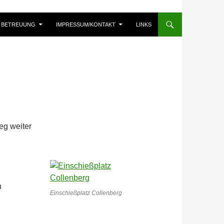
BETREUUNG
IMPRESSUM/KONTAKT
LINKS
eg weiter
n
Einschießplatz Collenberg