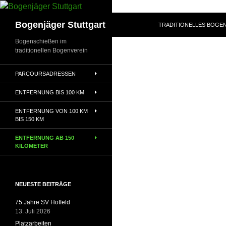
Zum
Inhalt
Suchen
Bogenjäger Stuttgart
TRADITIONELLES BOGEN
springen
Bogenschießen im
traditionellen Bogenverein
PARCOURSADRESSEN
ENTFERNUNG BIS 100 KM
ENTFERNUNG VON 100 KM
BIS 150 KM
ENTFERNUNG AB 150
KILOMETER
NEUESTE BEITRÄGE
75 Jahre SV Hoffeld
13. Juli 2026
Platzarbeiten