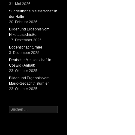
31. Mai 2026
Süddeutsche Meisterschaft in
der Halle
20. Februar 2026
Bilder und Ergebnis vom
Nikolausschießen
17. Dezember 2025
Bogenschachturnier
3. Dezember 2025
Deutsche Meisterschaft in
Coswig (Anhalt)
23. Oktober 2025
Bilder und Ergebnis vom
Mario-Gedächtnisturnier
23. Oktober 2025
Suchen
nach: