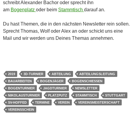
schreibt Alexander Bachor oder sprecht ihn
am
Bogenplatz
oder beim
Stammtisch
darauf an.
Du hast Themen, die in den nächsten Newsletter rein sollen.
Sprecht Thomas, Wolf oder Alex an oder schickt uns eine
Mail und wir werden uns Deines Themas annehmen.
2019
3D-TURNIER
ABTEILUNG
ABTEILUNGSLEITUNG
BAUARBEITEN
BOGENJÄGER
BOGENSCHIESSEN
BOGENTURNIER
JAGDTURNIER
NEWSLETTER
NIKOLAUSTURNIER
PLATZPUTZ
STAMMTISCH
STUTTGART
SV-HOFFED
TERMINE
VEREIN
VEREINSMEISTERSCHAFT
VEREINSSCHEIN