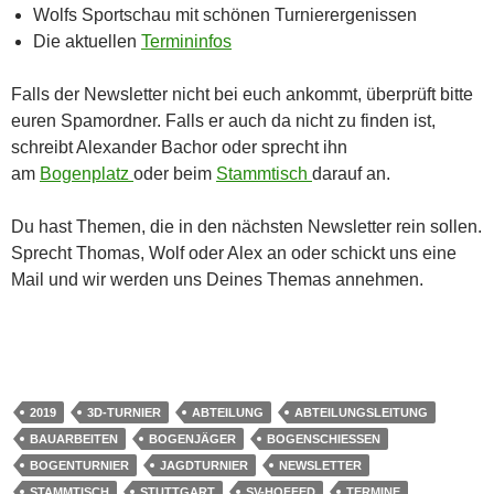
Wolfs Sportschau mit schönen Turnierergenissen
Die aktuellen
Termininfos
Falls der Newsletter nicht bei euch ankommt, überprüft bitte
euren Spamordner. Falls er auch da nicht zu finden ist,
schreibt Alexander Bachor oder sprecht ihn
am
Bogenplatz
oder beim
Stammtisch
darauf an.
Du hast Themen, die in den nächsten Newsletter rein sollen.
Sprecht Thomas, Wolf oder Alex an oder schickt uns eine
Mail und wir werden uns Deines Themas annehmen.
2019
3D-TURNIER
ABTEILUNG
ABTEILUNGSLEITUNG
BAUARBEITEN
BOGENJÄGER
BOGENSCHIESSEN
BOGENTURNIER
JAGDTURNIER
NEWSLETTER
STAMMTISCH
STUTTGART
SV-HOFFED
TERMINE