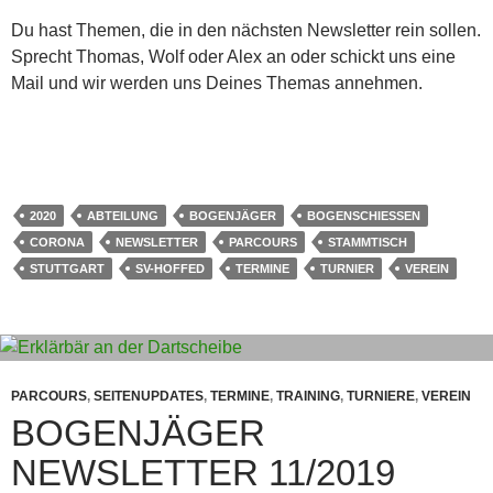
Du hast Themen, die in den nächsten Newsletter rein sollen.
Sprecht Thomas, Wolf oder Alex an oder schickt uns eine
Mail und wir werden uns Deines Themas annehmen.
2020
ABTEILUNG
BOGENJÄGER
BOGENSCHIESSEN
CORONA
NEWSLETTER
PARCOURS
STAMMTISCH
STUTTGART
SV-HOFFED
TERMINE
TURNIER
VEREIN
PARCOURS
,
SEITENUPDATES
,
TERMINE
,
TRAINING
,
TURNIERE
,
VEREIN
BOGENJÄGER
NEWSLETTER 11/2019