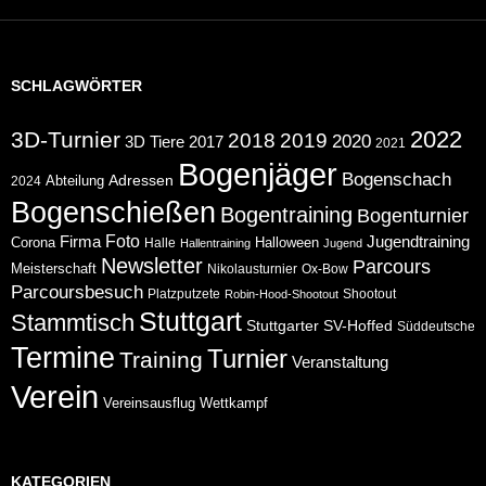
SCHLAGWÖRTER
2022
3D-Turnier
2018
2019
2020
2017
3D Tiere
2021
Bogenjäger
Bogenschach
Abteilung
Adressen
2024
Bogenschießen
Bogentraining
Bogenturnier
Foto
Jugendtraining
Firma
Corona
Halloween
Halle
Hallentraining
Jugend
Newsletter
Parcours
Meisterschaft
Nikolausturnier
Ox-Bow
Parcoursbesuch
Platzputzete
Shootout
Robin-Hood-Shootout
Stuttgart
Stammtisch
Stuttgarter
SV-Hoffed
Süddeutsche
Termine
Turnier
Training
Veranstaltung
Verein
Wettkampf
Vereinsausflug
KATEGORIEN