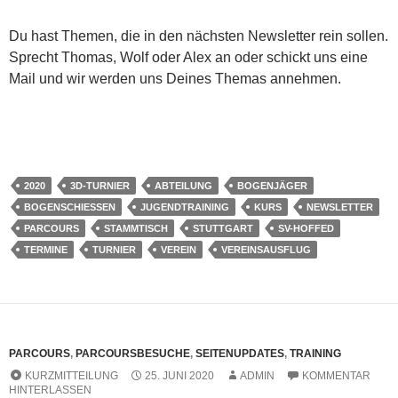
Du hast Themen, die in den nächsten Newsletter rein sollen.
Sprecht Thomas, Wolf oder Alex an oder schickt uns eine
Mail und wir werden uns Deines Themas annehmen.
2020
3D-TURNIER
ABTEILUNG
BOGENJÄGER
BOGENSCHIESSEN
JUGENDTRAINING
KURS
NEWSLETTER
PARCOURS
STAMMTISCH
STUTTGART
SV-HOFFED
TERMINE
TURNIER
VEREIN
VEREINSAUSFLUG
PARCOURS
,
PARCOURSBESUCHE
,
SEITENUPDATES
,
TRAINING
KURZMITTEILUNG
25. JUNI 2020
ADMIN
KOMMENTAR
HINTERLASSEN