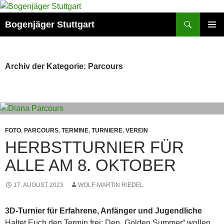
Zum
Inhalt
Suchen
Bogenjäger Stuttgart
springen
PRIMÄR
MENÜ
Archiv der Kategorie: Parcours
FOTO
,
PARCOURS
,
TERMINE
,
TURNIERE
,
VEREIN
HERBSTTURNIER FÜR
ALLE AM 8. OKTOBER
17. AUGUST 2023
WOLF-MARTIN RIEDEL
3D-Turnier für Erfahrene, Anfänger und Jugendliche
Haltet Euch den Termin frei: Den „Golden Summer“ wollen