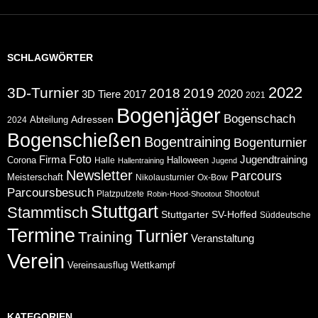
SCHLAGWÖRTER
2022
3D-Turnier
2018
2019
2020
2017
3D Tiere
2021
Bogenjäger
Bogenschach
Abteilung
Adressen
2024
Bogenschießen
Bogentraining
Bogenturnier
Foto
Jugendtraining
Firma
Corona
Halloween
Halle
Hallentraining
Jugend
Newsletter
Parcours
Meisterschaft
Nikolausturnier
Ox-Bow
Parcoursbesuch
Platzputzete
Shootout
Robin-Hood-Shootout
Stuttgart
Stammtisch
Stuttgarter
SV-Hoffed
Süddeutsche
Termine
Turnier
Training
Veranstaltung
Verein
Wettkampf
Vereinsausflug
KATEGORIEN