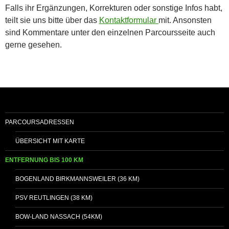
Falls ihr Ergänzungen, Korrekturen oder sonstige Infos habt,
teilt sie uns bitte über das
Kontaktformular
mit. Ansonsten
sind Kommentare unter den einzelnen Parcoursseite auch
gerne gesehen.
PARCOURSADRESSEN
ÜBERSICHT MIT KARTE
ENTFERNUNG BIS 100 KM
BOGENLAND BIRKMANNSWEILER (36 KM)
PSV REUTLINGEN (38 KM)
BOW-LAND NASSACH (54KM)