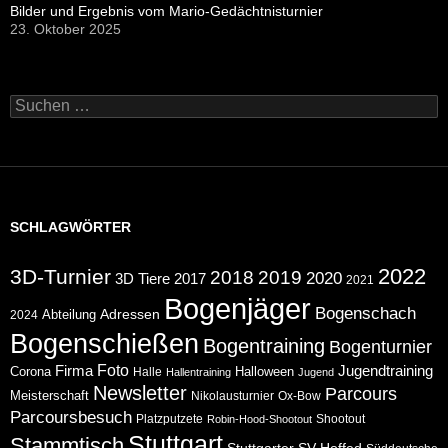
Bilder und Ergebnis vom Mario-Gedächtnisturnier
23. Oktober 2025
Suchen
nach:
SCHLAGWÖRTER
2022
3D-Turnier
2018
2019
2020
2017
3D Tiere
2021
Bogenjäger
Bogenschach
Abteilung
Adressen
2024
Bogenschießen
Bogentraining
Bogenturnier
Foto
Jugendtraining
Firma
Corona
Halloween
Halle
Hallentraining
Jugend
Newsletter
Parcours
Meisterschaft
Nikolausturnier
Ox-Bow
Parcoursbesuch
Platzputzete
Shootout
Robin-Hood-Shootout
Stuttgart
Stammtisch