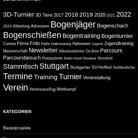
2022
3D-Turnier
2018
2019
2020
2017
3D Tiere
2021
Bogenjäger
Bogenschach
Abteilung
Adressen
2024
Bogenschießen
Bogentraining
Bogenturnier
Foto
Jugendtraining
Firma
Corona
Halloween
Halle
Hallentraining
Jugend
Newsletter
Parcours
Meisterschaft
Nikolausturnier
Ox-Bow
Parcoursbesuch
Platzputzete
Shootout
Robin-Hood-Shootout
Stuttgart
Stammtisch
Stuttgarter
SV-Hoffed
Süddeutsche
Termine
Turnier
Training
Veranstaltung
Verein
Wettkampf
Vereinsausflug
KATEGORIEN
Bastelprojekte