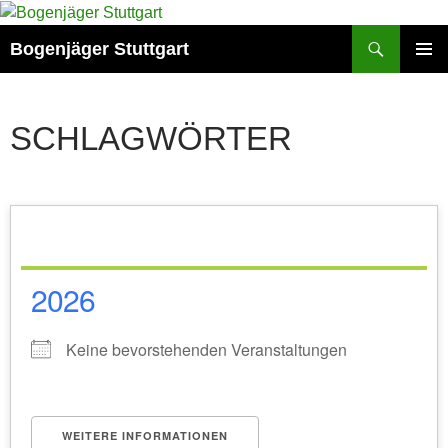
Zum
Inhalt
Suchen
Bogenjäger Stuttgart
springen
PRIMÄR
MENÜ
SCHLAGWÖRTER
2026
Keine bevorstehenden Veranstaltungen
WEITERE INFORMATIONEN