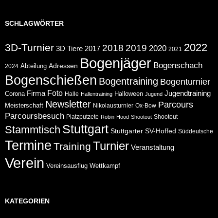
SCHLAGWÖRTER
2022
3D-Turnier
2018
2019
2020
2017
3D Tiere
2021
Bogenjäger
Bogenschach
Abteilung
Adressen
2024
Bogenschießen
Bogentraining
Bogenturnier
Foto
Jugendtraining
Firma
Corona
Halloween
Halle
Hallentraining
Jugend
Newsletter
Parcours
Meisterschaft
Nikolausturnier
Ox-Bow
Parcoursbesuch
Platzputzete
Shootout
Robin-Hood-Shootout
Stuttgart
Stammtisch
Stuttgarter
SV-Hoffed
Süddeutsche
Termine
Turnier
Training
Veranstaltung
Verein
Wettkampf
Vereinsausflug
KATEGORIEN