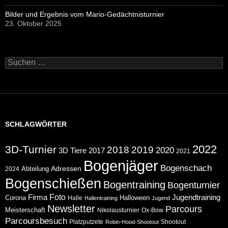
Bilder und Ergebnis vom Mario-Gedächtnisturnier
23. Oktober 2025
Suchen
nach:
SCHLAGWÖRTER
2022
3D-Turnier
2018
2019
2020
2017
3D Tiere
2021
Bogenjäger
Bogenschach
Abteilung
Adressen
2024
Bogenschießen
Bogentraining
Bogenturnier
Foto
Jugendtraining
Firma
Corona
Halloween
Halle
Hallentraining
Jugend
Newsletter
Parcours
Meisterschaft
Nikolausturnier
Ox-Bow
Parcoursbesuch
Platzputzete
Shootout
Robin-Hood-Shootout