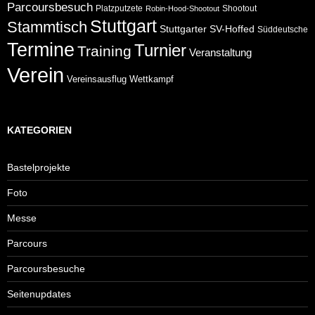
Parcoursbesuch
Platzputzete
Shootout
Robin-Hood-Shootout
Stuttgart
Stammtisch
Stuttgarter
SV-Hoffed
Süddeutsche
Termine
Turnier
Training
Veranstaltung
Verein
Wettkampf
Vereinsausflug
KATEGORIEN
Bastelprojekte
Foto
Messe
Parcours
Parcoursbesuche
Seitenupdates