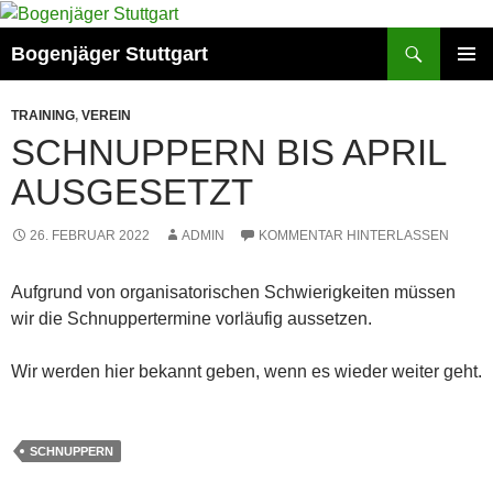
Zum
Inhalt
Suchen
Bogenjäger Stuttgart
springen
PRIMÄR
MENÜ
TRAINING
,
VEREIN
SCHNUPPERN BIS APRIL
AUSGESETZT
26. FEBRUAR 2022
ADMIN
KOMMENTAR HINTERLASSEN
Aufgrund von organisatorischen Schwierigkeiten müssen
wir die Schnuppertermine vorläufig aussetzen.
Wir werden hier bekannt geben, wenn es wieder weiter geht.
SCHNUPPERN