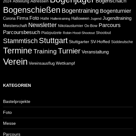
Bogenschach
Abteilung
Adressen
2024
Bogenschießen
Bogentraining
Bogenturnier
Foto
Jugendtraining
Firma
Corona
Halloween
Halle
Hallentraining
Jugend
Newsletter
Parcours
Meisterschaft
Nikolausturnier
Ox-Bow
Parcoursbesuch
Platzputzete
Shootout
Robin-Hood-Shootout
Stuttgart
Stammtisch
Stuttgarter
SV-Hoffed
Süddeutsche
Termine
Turnier
Training
Veranstaltung
Verein
Wettkampf
Vereinsausflug
KATEGORIEN
Bastelprojekte
Foto
Messe
Parcours