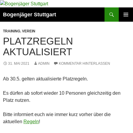
Zum
Inhalt
Suchen
Bogenjäger Stuttgart
springen
PRIMÄR
MENÜ
TRAINING
,
VEREIN
PLATZREGELN
AKTUALISIERT
31. MAI 2021
ADMIN
KOMMENTAR HINTERLASSEN
Ab 30.5. gelten aktualisierte Platzregeln.
Es dürfen ab sofort wieder 10 Personen gleichzeitig den
Platz nutzen.
Bitte informiert euch wie immer kurz vorher über die
aktuellen
Regeln
!