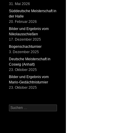
31. Mai 2026
Süddeutsche Meisterschaft in
der Halle
20. Februar 2026
Bilder und Ergebnis vom
Nikolausschießen
17. Dezember 2025
Bogenschachturnier
3. Dezember 2025
Deutsche Meisterschaft in
Coswig (Anhalt)
23. Oktober 2025
Bilder und Ergebnis vom
Mario-Gedächtnisturnier
23. Oktober 2025
Suchen
nach: