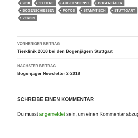
2018
3D TIERE
ARBEITSDIENST
BOGENJÄGER
BOGENSCHIESSEN
FOTOS
STAMMTISCH
STUTTGART
VEREIN
Beitragsnavigation
VORHERIGER BEITRAG
Tierklinik 2018 bei den Bogenjägern Stuttgart
NÄCHSTER BEITRAG
Bogenjäger Newsletter 2-2018
SCHREIBE EINEN KOMMENTAR
Du musst
angemeldet
sein, um einen Kommentar abzu