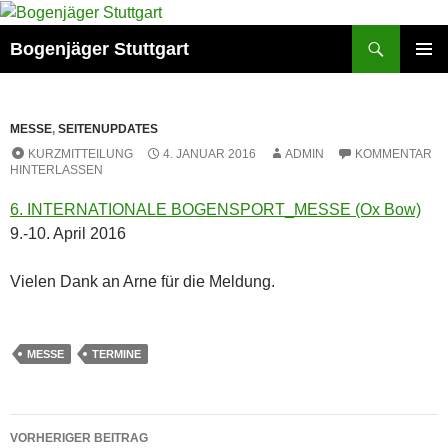
Zum
Inhalt
Suchen
Bogenjäger Stuttgart
springen
PRIMÄR
MENÜ
MESSE
,
SEITENUPDATES
KURZMITTEILUNG
4. JANUAR 2016
ADMIN
KOMMENTAR
HINTERLASSEN
6. INTERNATIONALE BOGENSPORT_MESSE (Ox Bow)
9.-10. April 2016
Vielen Dank an Arne für die Meldung.
MESSE
TERMINE
Beitragsnavigation
VORHERIGER BEITRAG