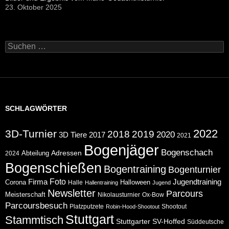
23. Oktober 2025
Suchen
nach:
SCHLAGWÖRTER
2022
3D-Turnier
2018
2019
2020
2017
3D Tiere
2021
Bogenjäger
Bogenschach
Abteilung
Adressen
2024
Bogenschießen
Bogentraining
Bogenturnier
Foto
Jugendtraining
Firma
Corona
Halloween
Halle
Hallentraining
Jugend
Newsletter
Parcours
Meisterschaft
Nikolausturnier
Ox-Bow
Parcoursbesuch
Platzputzete
Shootout
Robin-Hood-Shootout
Stuttgart
Stammtisch
Stuttgarter
SV-Hoffed
Süddeutsche