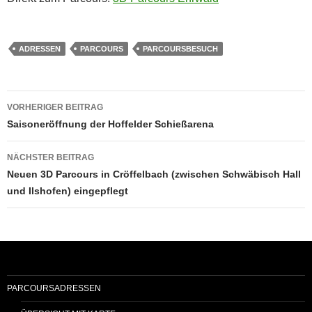
ADRESSEN
PARCOURS
PARCOURSBESUCH
Beitragsnavigation
VORHERIGER BEITRAG
Saisoneröffnung der Hoffelder Schießarena
NÄCHSTER BEITRAG
Neuen 3D Parcours in Cröffelbach (zwischen Schwäbisch Hall
und Ilshofen) eingepflegt
PARCOURSADRESSEN