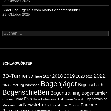
23. Oktober 2025
Bilder und Ergebnis vom Mario-Gedächtnisturnier
23. Oktober 2025
Suchen
nach:
SCHLAGWÖRTER
2022
3D-Turnier
2018
2019
2020
2017
3D Tiere
2021
Bogenjäger
Bogenschach
Abteilung
Adressen
2024
Bogenschießen
Bogentraining
Bogenturnier
Foto
Jugendtraining
Firma
Corona
Halloween
Halle
Hallentraining
Jugend
Newsletter
Parcours
Meisterschaft
Nikolausturnier
Ox-Bow
Parcoursbesuch
Platzputzete
Shootout
Robin-Hood-Shootout