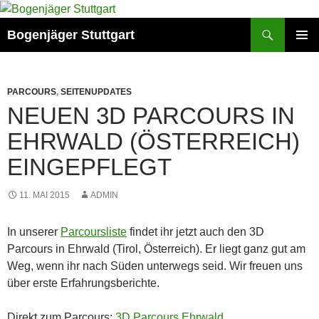
Zum
Inhalt
Suchen
Bogenjäger Stuttgart
springen
PRIMÄR
MENÜ
PARCOURS
,
SEITENUPDATES
NEUEN 3D PARCOURS IN
EHRWALD (ÖSTERREICH)
EINGEPFLEGT
11. MAI 2015
ADMIN
In unserer
Parcoursliste
findet ihr jetzt auch den 3D
Parcours in Ehrwald (Tirol, Österreich). Er liegt ganz gut am
Weg, wenn ihr nach Süden unterwegs seid. Wir freuen uns
über erste Erfahrungsberichte.
Direkt zum Parcours:
3D Parcours Ehrwald