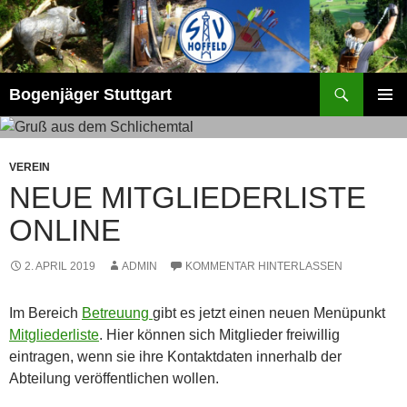
Zum
Inhalt
springen
Suchen
Bogenjäger Stuttgart
PRIMÄR
MENÜ
VEREIN
NEUE MITGLIEDERLISTE
ONLINE
2. APRIL 2019
ADMIN
KOMMENTAR HINTERLASSEN
Im Bereich
Betreuung
gibt es jetzt einen neuen Menüpunkt
Mitgliederliste
. Hier können sich Mitglieder freiwillig
eintragen, wenn sie ihre Kontaktdaten innerhalb der
Abteilung veröffentlichen wollen.