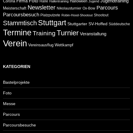
Foto
Jugendtraining
Firma
Corona
Halloween
Halle
Hallentraining
Jugend
Newsletter
Parcours
Meisterschaft
Nikolausturnier
Ox-Bow
Parcoursbesuch
Platzputzete
Shootout
Robin-Hood-Shootout
Stuttgart
Stammtisch
Stuttgarter
SV-Hoffed
Süddeutsche
Termine
Turnier
Training
Veranstaltung
Verein
Wettkampf
Vereinsausflug
KATEGORIEN
Bastelprojekte
Foto
Messe
Parcours
Parcoursbesuche