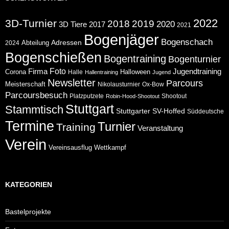
2022
3D-Turnier
2018
2019
2020
2017
3D Tiere
2021
Bogenjäger
Bogenschach
Abteilung
Adressen
2024
Bogenschießen
Bogentraining
Bogenturnier
Foto
Jugendtraining
Firma
Corona
Halloween
Halle
Hallentraining
Jugend
Newsletter
Parcours
Meisterschaft
Nikolausturnier
Ox-Bow
Parcoursbesuch
Platzputzete
Shootout
Robin-Hood-Shootout
Stuttgart
Stammtisch
Stuttgarter
SV-Hoffed
Süddeutsche
Termine
Turnier
Training
Veranstaltung
Verein
Wettkampf
Vereinsausflug
KATEGORIEN
Bastelprojekte