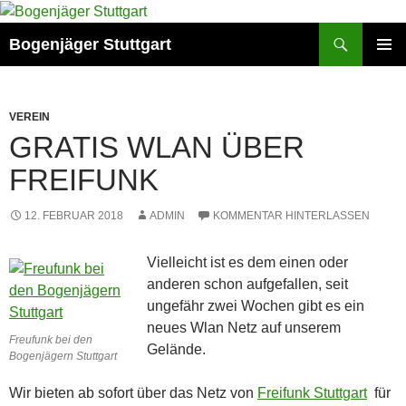
Zum
Inhalt
Suchen
Bogenjäger Stuttgart
springen
PRIMÄR
MENÜ
VEREIN
GRATIS WLAN ÜBER
FREIFUNK
12. FEBRUAR 2018
ADMIN
KOMMENTAR HINTERLASSEN
Vielleicht ist es dem einen oder
anderen schon aufgefallen, seit
ungefähr zwei Wochen gibt es ein
neues Wlan Netz auf unserem
Freufunk bei den
Gelände.
Bogenjägern Stuttgart
Wir bieten ab sofort über das Netz von
Freifunk Stuttgart
für