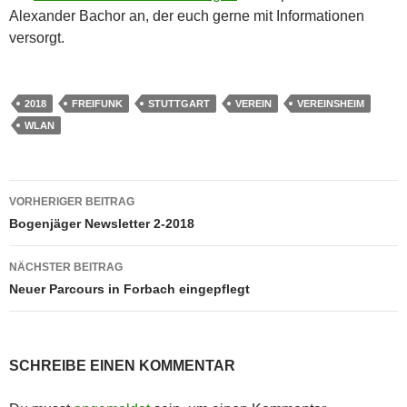
Alexander Bachor an, der euch gerne mit Informationen
versorgt.
2018
FREIFUNK
STUTTGART
VEREIN
VEREINSHEIM
WLAN
Beitragsnavigation
VORHERIGER BEITRAG
Bogenjäger Newsletter 2-2018
NÄCHSTER BEITRAG
Neuer Parcours in Forbach eingepflegt
SCHREIBE EINEN KOMMENTAR