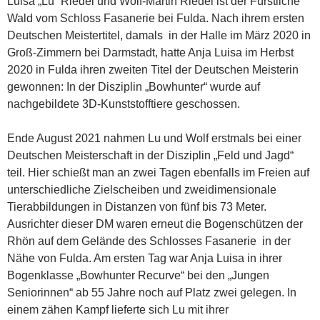
Luisa „Lu“ Riedel und Wolf-Martin Riedel ist der Fürstliche
Wald vom Schloss Fasanerie bei Fulda. Nach ihrem ersten
Deutschen Meistertitel, damals in der Halle im März 2020 in
Groß-Zimmern bei Darmstadt, hatte Anja Luisa im Herbst
2020 in Fulda ihren zweiten Titel der Deutschen Meisterin
gewonnen: In der Disziplin „Bowhunter“ wurde auf
nachgebildete 3D-Kunststofftiere geschossen.
Ende August 2021 nahmen Lu und Wolf erstmals bei einer
Deutschen Meisterschaft in der Disziplin „Feld und Jagd“
teil. Hier schießt man an zwei Tagen ebenfalls im Freien auf
unterschiedliche Zielscheiben und zweidimensionale
Tierabbildungen in Distanzen von fünf bis 73 Meter.
Ausrichter dieser DM waren erneut die Bogenschützen der
Rhön auf dem Gelände des Schlosses Fasanerie in der
Nähe von Fulda. Am ersten Tag war Anja Luisa in ihrer
Bogenklasse „Bowhunter Recurve“ bei den „Jungen
Seniorinnen“ ab 55 Jahre noch auf Platz zwei gelegen. In
einem zähen Kampf lieferte sich Lu mit ihrer