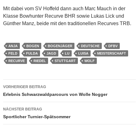
Mit dabei vom SV Hoffeld dann auch Marc Mauch in der
Klasse Bowhunter Recurve BHR sowie Lukas Lick und
Günther Manz, beide mit den traditionellen Recurves TRB.
ANJA
BOGEN
BOGENJÄGER
DEUTSCHE
DFBV
FELD
FULDA
JAGD
LU
LUISA
MEISTERSCHAFT
RECURVE
RIEDEL
STUTTGART
WOLF
Beitragsnavigation
VORHERIGER BEITRAG
Erlebnis Schwarzwaldparcours von Wolle Nogger
NÄCHSTER BEITRAG
Sportlicher Turnier-Spätsommer