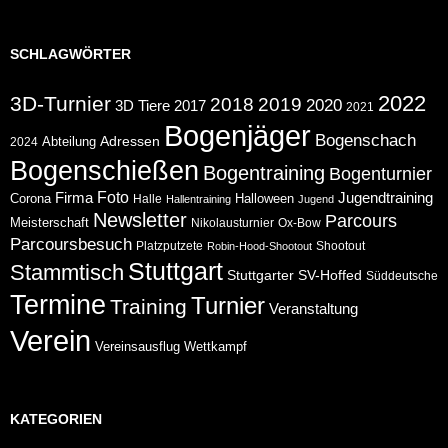
SCHLAGWÖRTER
2022
3D-Turnier
2018
2019
2020
2017
3D Tiere
2021
Bogenjäger
Bogenschach
Abteilung
Adressen
2024
Bogenschießen
Bogentraining
Bogenturnier
Foto
Jugendtraining
Firma
Corona
Halloween
Halle
Hallentraining
Jugend
Newsletter
Parcours
Meisterschaft
Nikolausturnier
Ox-Bow
Parcoursbesuch
Platzputzete
Shootout
Robin-Hood-Shootout
Stuttgart
Stammtisch
Stuttgarter
SV-Hoffed
Süddeutsche
Termine
Turnier
Training
Veranstaltung
Verein
Wettkampf
Vereinsausflug
KATEGORIEN