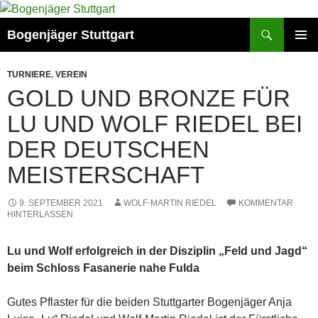
Zum
Inhalt
Suchen
Bogenjäger Stuttgart
springen
PRIMÄR
MENÜ
TURNIERE
,
VEREIN
GOLD UND BRONZE FÜR
LU UND WOLF RIEDEL BEI
DER DEUTSCHEN
MEISTERSCHAFT
9. SEPTEMBER 2021
WOLF-MARTIN RIEDEL
KOMMENTAR
HINTERLASSEN
Lu und Wolf erfolgreich in der Disziplin „Feld und Jagd“
beim Schloss Fasanerie nahe Fulda
Gutes Pflaster für die beiden Stuttgarter Bogenjäger Anja