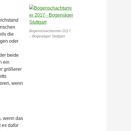
eichstand
erischen
Bogenschachturnier 2017
ils die
– Bogenjäger Stuttgart
agen oder
der beide
h ein
r größerer
tts
loren, wenn
n, wenn das
 es dafür