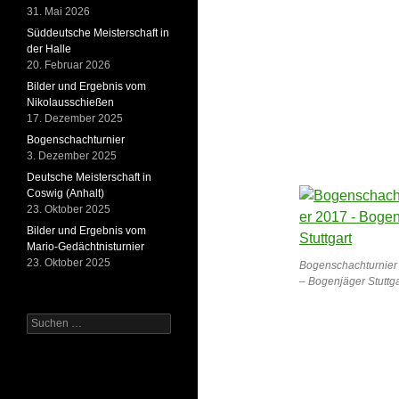
31. Mai 2026
Süddeutsche Meisterschaft in
der Halle
20. Februar 2026
Bilder und Ergebnis vom
Nikolausschießen
17. Dezember 2025
Bogenschachturnier
3. Dezember 2025
Deutsche Meisterschaft in
Coswig (Anhalt)
23. Oktober 2025
Bilder und Ergebnis vom
Mario-Gedächtnisturnier
23. Oktober 2025
Bogenschachturnier
– Bogenjäger Stuttga
Suchen
nach: