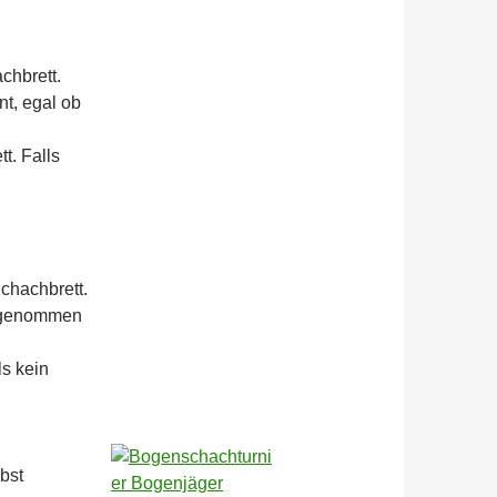
chbrett.
rnt, egal ob
t. Falls
chachbrett.
el genommen
ls kein
lbst