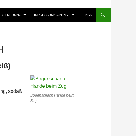
BETREUUNG
IMPRESSUM/KONTAKT
LINKS
H
eiß)
ung, sodaß
Bogenschach Hände beim
Zug