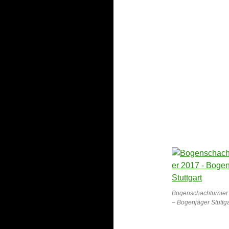
Bogenschachturnier
– Bogenjäger Stuttga