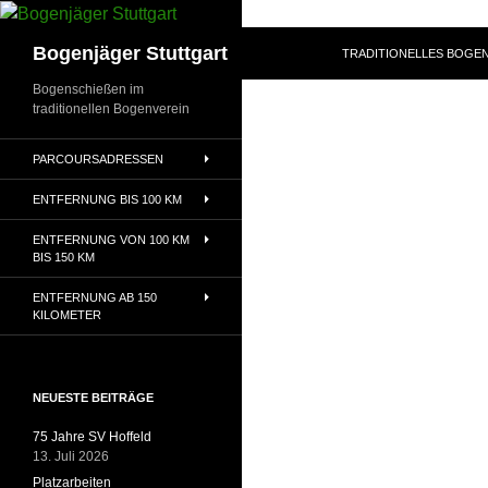
Zum
Inhalt
Suchen
Bogenjäger Stuttgart
TRADITIONELLES BOGEN
springen
Bogenschießen im
traditionellen Bogenverein
PARCOURSADRESSEN
ENTFERNUNG BIS 100 KM
ENTFERNUNG VON 100 KM
BIS 150 KM
ENTFERNUNG AB 150
KILOMETER
NEUESTE BEITRÄGE
75 Jahre SV Hoffeld
13. Juli 2026
Platzarbeiten