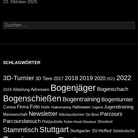
23. Oktober 2025
Suchen
nach:
SCHLAGWÖRTER
2022
3D-Turnier
2018
2019
2020
2017
3D Tiere
2021
Bogenjäger
Bogenschach
Abteilung
Adressen
2024
Bogenschießen
Bogentraining
Bogenturnier
Foto
Jugendtraining
Firma
Corona
Halloween
Halle
Hallentraining
Jugend
Newsletter
Parcours
Meisterschaft
Nikolausturnier
Ox-Bow
Parcoursbesuch
Platzputzete
Shootout
Robin-Hood-Shootout
Stuttgart
Stammtisch
Stuttgarter
SV-Hoffed
Süddeutsche