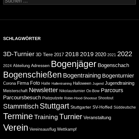
nach:
SCHLAGWÖRTER
2022
3D-Turnier
2018
2019
2020
2017
3D Tiere
2021
Bogenjäger
Bogenschach
Abteilung
Adressen
2024
Bogenschießen
Bogentraining
Bogenturnier
Foto
Jugendtraining
Firma
Corona
Halloween
Halle
Hallentraining
Jugend
Newsletter
Parcours
Meisterschaft
Nikolausturnier
Ox-Bow
Parcoursbesuch
Platzputzete
Shootout
Robin-Hood-Shootout
Stuttgart
Stammtisch
Stuttgarter
SV-Hoffed
Süddeutsche
Termine
Turnier
Training
Veranstaltung
Verein
Wettkampf
Vereinsausflug