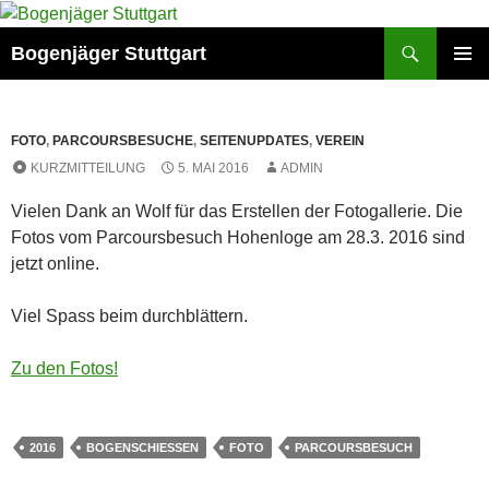
Zum
Inhalt
Suchen
Bogenjäger Stuttgart
springen
PRIMÄR
MENÜ
FOTO
,
PARCOURSBESUCHE
,
SEITENUPDATES
,
VEREIN
KURZMITTEILUNG
5. MAI 2016
ADMIN
Vielen Dank an Wolf für das Erstellen der Fotogallerie. Die
Fotos vom Parcoursbesuch Hohenloge am 28.3. 2016 sind
jetzt online.
Viel Spass beim durchblättern.
Zu den Fotos!
2016
BOGENSCHIESSEN
FOTO
PARCOURSBESUCH