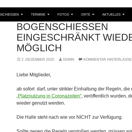
SCHIESSEN
TERMINE
FOTOS
ORTE
AKTUELLES
TRAINING
,
VEREIN
BOGENSCHIESSEN E
INGESCHRÄNKT WIEDER
ÖGLICH
2. DEZEMBER 2020
ADMIN
KOMMENTAR HINTERLASS
Liebe Mitglieder,
ab sofort darf, unter strikter Einhaltung der Regeln, die 
„Platznutzung in Coronazeiten“
, veröffentlich wurden, d
wieder genutzt werden.
Die Halle steht nach wie vor NICHT zur Verfügung.
Sollte gegen die Regeln verstoßen werden, müssen wir