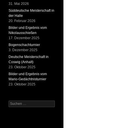
31. Mai 2026
Süddeutsche Meisterschaft in
der Halle
20. Februar 2026
Bilder und Ergebnis vom
Nikolausschießen
17. Dezember 2025
Bogenschachturnier
3. Dezember 2025
Deutsche Meisterschaft in
Coswig (Anhalt)
23. Oktober 2025
Bilder und Ergebnis vom
Mario-Gedächtnisturnier
23. Oktober 2025
Suchen
nach: