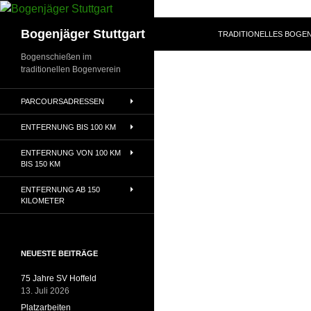
Zum
Inhalt
Suchen
Bogenjäger Stuttgart
TRADITIONELLES BOGEN
springen
Bogenschießen im
traditionellen Bogenverein
PARCOURSADRESSEN
ENTFERNUNG BIS 100 KM
ENTFERNUNG VON 100 KM
BIS 150 KM
ENTFERNUNG AB 150
KILOMETER
NEUESTE BEITRÄGE
75 Jahre SV Hoffeld
13. Juli 2026
Platzarbeiten