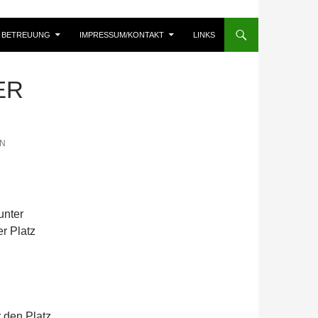
BETREUUNG
IMPRESSUM/KONTAKT
LINKS
 M
EN
unter
er Platz
 den Platz