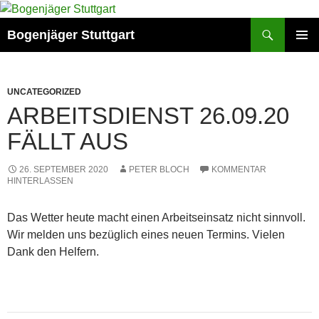
Zum
Inhalt
Suchen
Bogenjäger Stuttgart
springen
PRIMÄR
MENÜ
UNCATEGORIZED
ARBEITSDIENST 26.09.20
FÄLLT AUS
26. SEPTEMBER 2020
PETER BLOCH
KOMMENTAR
HINTERLASSEN
Das Wetter heute macht einen Arbeitseinsatz nicht sinnvoll.
Wir melden uns bezüglich eines neuen Termins. Vielen
Dank den Helfern.