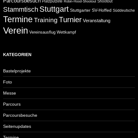
Parcoursbesuch
Platzputzete
Shootout
Robin-Hood-Shootout
Stuttgart
Stammtisch
Stuttgarter
SV-Hoffed
Süddeutsche
Termine
Turnier
Training
Veranstaltung
Verein
Wettkampf
Vereinsausflug
KATEGORIEN
Bastelprojekte
Foto
Messe
Parcours
Parcoursbesuche
Seitenupdates
Termine