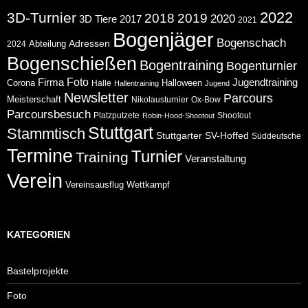
2022
3D-Turnier
2018
2019
2020
2017
3D Tiere
2021
Bogenjäger
Bogenschach
Abteilung
Adressen
2024
Bogenschießen
Bogentraining
Bogenturnier
Foto
Jugendtraining
Firma
Corona
Halloween
Halle
Hallentraining
Jugend
Newsletter
Parcours
Meisterschaft
Nikolausturnier
Ox-Bow
Parcoursbesuch
Platzputzete
Shootout
Robin-Hood-Shootout
Stuttgart
Stammtisch
Stuttgarter
SV-Hoffed
Süddeutsche
Termine
Turnier
Training
Veranstaltung
Verein
Wettkampf
Vereinsausflug
KATEGORIEN
Bastelprojekte
Foto