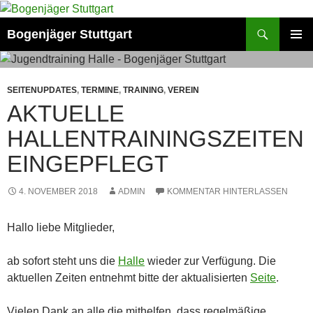
Zum
Inhalt
Suchen
Bogenjäger Stuttgart
springen
PRIMÄR
MENÜ
SEITENUPDATES
,
TERMINE
,
TRAINING
,
VEREIN
AKTUELLE
HALLENTRAININGSZEITEN
EINGEPFLEGT
4. NOVEMBER 2018
ADMIN
KOMMENTAR HINTERLASSEN
Hallo liebe Mitglieder,
ab sofort steht uns die
Halle
wieder zur Verfügung. Die
aktuellen Zeiten entnehmt bitte der aktualisierten
Seite
.
Vielen Dank an alle die mithelfen, dass regelmäßige