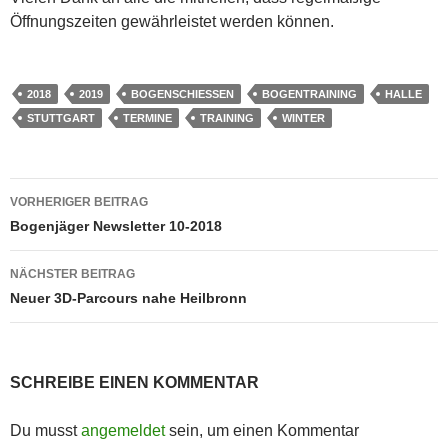
Öffnungszeiten gewährleistet werden können.
2018
2019
BOGENSCHIESSEN
BOGENTRAINING
HALLE
STUTTGART
TERMINE
TRAINING
WINTER
Beitragsnavigation
VORHERIGER BEITRAG
Bogenjäger Newsletter 10-2018
NÄCHSTER BEITRAG
Neuer 3D-Parcours nahe Heilbronn
SCHREIBE EINEN KOMMENTAR
Du musst
angemeldet
sein, um einen Kommentar