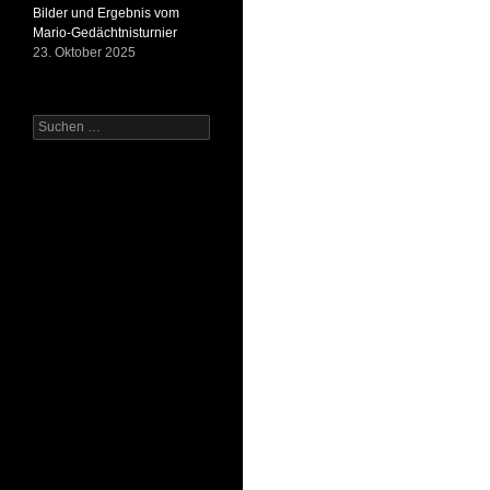
Bilder und Ergebnis vom
Mario-Gedächtnisturnier
23. Oktober 2025
Suchen
nach: