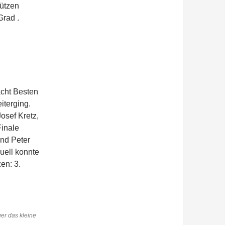
ützen
Grad .
cht Besten
iterging.
Josef Kretz,
Finale
und Peter
uell konnte
en: 3.
er das kleine