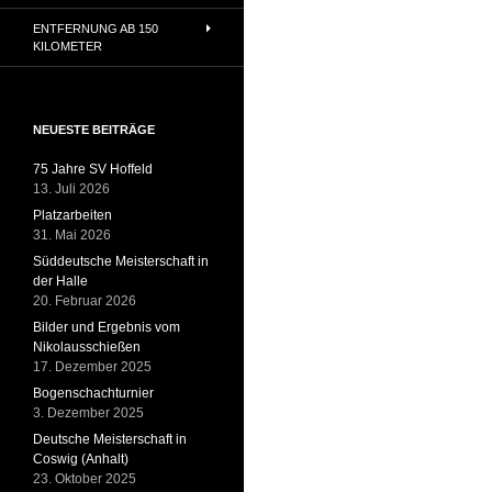
ENTFERNUNG AB 150
KILOMETER
NEUESTE BEITRÄGE
75 Jahre SV Hoffeld
13. Juli 2026
Platzarbeiten
31. Mai 2026
Süddeutsche Meisterschaft in
der Halle
20. Februar 2026
Bilder und Ergebnis vom
Nikolausschießen
17. Dezember 2025
Bogenschachturnier
3. Dezember 2025
Deutsche Meisterschaft in
Coswig (Anhalt)
23. Oktober 2025