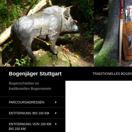
Zum
Inhalt
springen
Suchen
Bogenjäger Stuttgart
TRADITIONELLES BOGEN
Bogenschießen im
traditionellen Bogenverein
PARCOURSADRESSEN
ENTFERNUNG BIS 100 KM
ENTFERNUNG VON 100 KM
BIS 150 KM