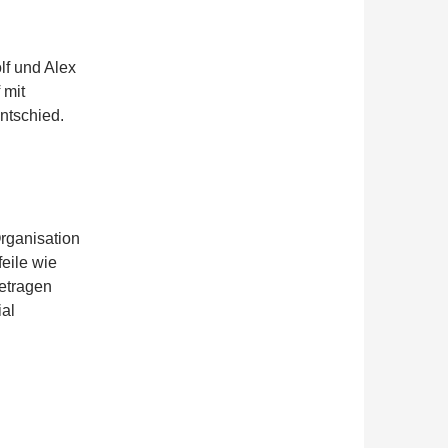
lf und Alex
 mit
ntschied.
Organisation
eile wie
etragen
ial