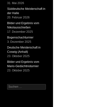
31. Mai 2026
Süddeutsche Meisterschaft in
der Halle
20. Februar 2026
Bilder und Ergebnis vom
Nikolausschießen
17. Dezember 2025
Bogenschachturnier
3. Dezember 2025
Deutsche Meisterschaft in
Coswig (Anhalt)
23. Oktober 2025
Bilder und Ergebnis vom
Mario-Gedächtnisturnier
23. Oktober 2025
Suchen
nach: