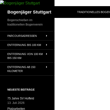
Zum
Inhalt
Suchen
Bogenjäger Stuttgart
TRADITIONELLES BOGEN
springen
Bogenschießen im
traditionellen Bogenverein
PARCOURSADRESSEN
ENTFERNUNG BIS 100 KM
ENTFERNUNG VON 100 KM
BIS 150 KM
ENTFERNUNG AB 150
KILOMETER
NEUESTE BEITRÄGE
75 Jahre SV Hoffeld
13. Juli 2026
Platzarbeiten