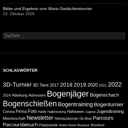
Bilder und Ergebnis vom Mario-Gedächtnisturnier
23. Oktober 2025
Suchen
nach:
SCHLAGWÖRTER
2022
3D-Turnier
2018
2019
2020
2017
3D Tiere
2021
Bogenjäger
Bogenschach
Abteilung
Adressen
2024
Bogenschießen
Bogentraining
Bogenturnier
Foto
Jugendtraining
Firma
Corona
Halloween
Halle
Hallentraining
Jugend
Newsletter
Parcours
Meisterschaft
Nikolausturnier
Ox-Bow
Parcoursbesuch
Platzputzete
Shootout
Robin-Hood-Shootout