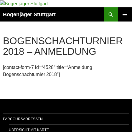
Zum
Inhalt
Suchen
Bogenjäger Stuttgart
springen
PRIMÄR
MENÜ
BOGENSCHACHTURNIER
2018 – ANMELDUNG
[contact-form-7 id=“4528″ title=“Anmeldung
Bogenschachturnier 2018″]
PARCOURSADRESSEN
ÜBERSICHT MIT KARTE