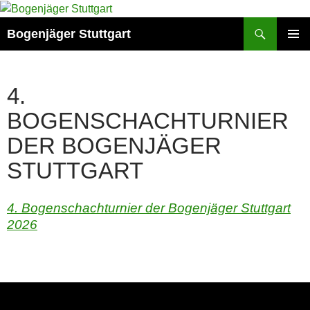
Zum
Inhalt
Suchen
Bogenjäger Stuttgart
springen
PRIMÄR
MENÜ
4.
BOGENSCHACHTURNIER
DER BOGENJÄGER
STUTTGART
4. Bogenschachturnier der Bogenjäger Stuttgart
2026