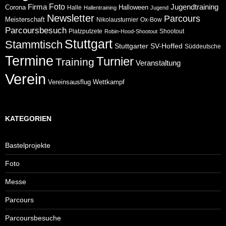
Foto
Jugendtraining
Firma
Corona
Halloween
Halle
Hallentraining
Jugend
Newsletter
Parcours
Meisterschaft
Nikolausturnier
Ox-Bow
Parcoursbesuch
Platzputzete
Shootout
Robin-Hood-Shootout
Stuttgart
Stammtisch
Stuttgarter
SV-Hoffed
Süddeutsche
Termine
Turnier
Training
Veranstaltung
Verein
Wettkampf
Vereinsausflug
KATEGORIEN
Bastelprojekte
Foto
Messe
Parcours
Parcoursbesuche